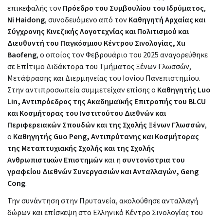
επικεφαλής τον
Πρόεδρο του Συμβουλίου του Ιδρύματος
,
Ni Haidong
, συνοδευόμενο από τον
Καθηγητή Αρχαίας και
Σύγχρονης Κινεζικής Λογοτεχνίας και Πολιτισμού και
Διευθυντή του Παγκόσμιου Κέντρου Σινολογίας, Xu
Baofeng
, ο οποίος τον Φεβρουάριο του 2025 αναγορεύθηκε
σε Επίτιμο Διδάκτορα του Τμήματος Ξένων Γλωσσών,
Μετάφρασης και Διερμηνείας του Ιονίου Πανεπιστημίου.
Στην αντιπροσωπεία συμμετείχαν επίσης ο
Καθηγητής Luo
Lin, Αντιπρόεδρος της Ακαδημαϊκής Επιτροπής του BLCU
και Κοσμήτορας του Ινστιτούτου Διεθνών και
Περιφερειακών Σπουδών και της Σχολής Ξένων Γλωσσών
,
ο
Καθηγητής Guo Peng, Αντιπρύτανης και Κοσμήτορας
της Μεταπτυχιακής Σχολής και της Σχολής
Ανθρωπιστικών Επιστημών
και η
συντονίστρια του
γραφείου Διεθνών Συνεργασιών και Ανταλλαγών, Geng
Cong
.
Την συνάντηση στην Πρυτανεία, ακολούθησε ανταλλαγή
δώρων και επίσκεψη στο Ελληνικό Κέντρο Σινολογίας του