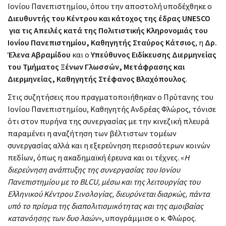
Ιονίου Πανεπιστημίου, όπου την αποστολή υποδέχθηκε ο
Διευθυντής του Κέντρου και κάτοχος της έδρας UNESCO
για τις Απειλές κατά της Πολιτιστικής Κληρονομιάς του
Ιονίου Πανεπιστημίου, Καθηγητής Σταύρος Κάτσιος
, η
Δρ.
Έλενα Αβραμίδου
και ο
Υπεύθυνος Ειδίκευσης Διερμηνείας
του Τμήματος Ξένων Γλωσσών, Μετάφρασης και
Διερμηνείας, Καθηγητής Στέφανος Βλαχόπουλος
.
Στις συζητήσεις που πραγματοποιήθηκαν ο Πρύτανης του
Ιονίου Πανεπιστημίου, Καθηγητής Ανδρέας Φλώρος, τόνισε
ότι στον πυρήνα της συνεργασίας με την κινεζική πλευρά
παραμένει η αναζήτηση των βέλτιστων τομέων
συνεργασίας αλλά και η εξερεύνηση περισσότερων κοινών
πεδίων, όπως η ακαδημαϊκή έρευνα και οι τέχνες. «
Η
διερεύνηση ανάπτυξης της συνεργασίας του Ιονίου
Πανεπιστημίου με το BLCU, μέσω και της λειτουργίας του
Ελληνικού Κέντρου Σινολογίας, διευρύνεται διαρκώς, πάντα
υπό το πρίσμα της διαπολιτισμικότητας και της αμοιβαίας
κατανόησης των δυο λαών
», υπογράμμισε ο κ. Φλώρος.