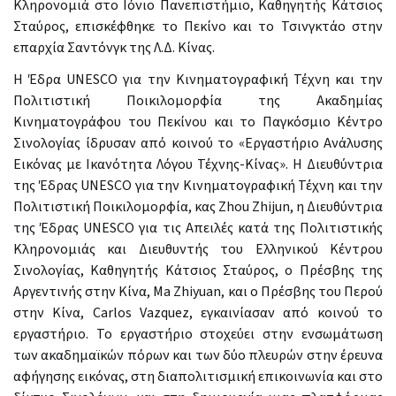
Κληρονομιά στο Ιόνιο Πανεπιστήμιο, Καθηγητής Κάτσιος
Σταύρος, επισκέφθηκε το Πεκίνο και το Τσινγκτάο στην
επαρχία Σαντόνγκ της Λ.Δ. Κίνας.
Η Έδρα UNESCO για την Κινηματογραφική Τέχνη και την
Πολιτιστική Ποικιλομορφία της Ακαδημίας
Κινηματογράφου του Πεκίνου και το Παγκόσμιο Κέντρο
Σινολογίας ίδρυσαν από κοινού το «Εργαστήριο Ανάλυσης
Εικόνας με Ικανότητα Λόγου Τέχνης-Κίνας». Η Διευθύντρια
της Έδρας UNESCO για την Κινηματογραφική Τέχνη και την
Πολιτιστική Ποικιλομορφία, κας Zhou Zhijun, η Διευθύντρια
της Έδρας UNESCO για τις Απειλές κατά της Πολιτιστικής
Κληρονομιάς και Διευθυντής του Ελληνικού Κέντρου
Σινολογίας, Καθηγητής Κάτσιος Σταύρος, ο Πρέσβης της
Αργεντινής στην Κίνα, Ma Zhiyuan, και ο Πρέσβης του Περού
στην Κίνα, Carlos Vazquez, εγκαινίασαν από κοινού το
εργαστήριο. Το εργαστήριο στοχεύει στην ενσωμάτωση
των ακαδημαϊκών πόρων και των δύο πλευρών στην έρευνα
αφήγησης εικόνας, στη διαπολιτισμική επικοινωνία και στο