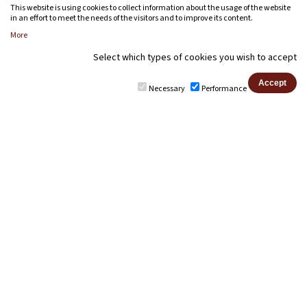
This website is using cookies to collect information about the usage of the website
in an effort to meet the needs of the visitors and to improve its content.
More
Select which types of cookies you wish to accept
Necessary
Performance