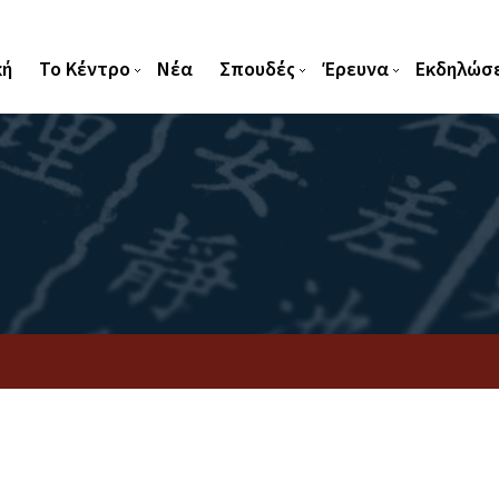
κή
Το Κέντρο
Νέα
Σπουδές
Έρευνα
Εκδηλώσε