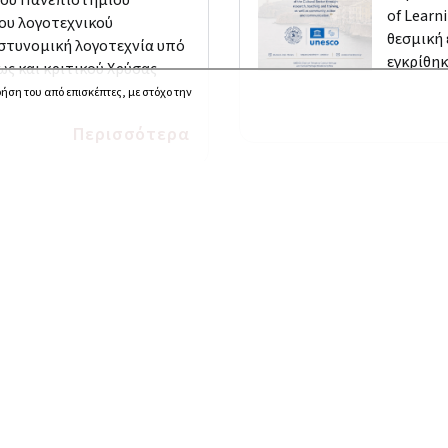
of Learn
ου λογοτεχνικού
θεσμική 
αστυνομική λογοτεχνία υπό
εγκρίθηκ
ως και κριτικού Χρύσας
ρήση του από επισκέπτες, με στόχο την
Περισσότερα
Όλες οι ανακοινώσεις