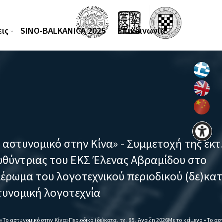
ις
SINO-BALKANICA 2025
Επικοινωνία
 Κίνα» - Συμμετοχή της εκτ.
ΚΣ Έλενας Αβραμίδου στο
εχνικού περιοδικού (δε)κατα στην
νία
δε)κατα, τχ. 85, Άνοιξη 2026Με το κείμενο «Το αστυνομικό στην