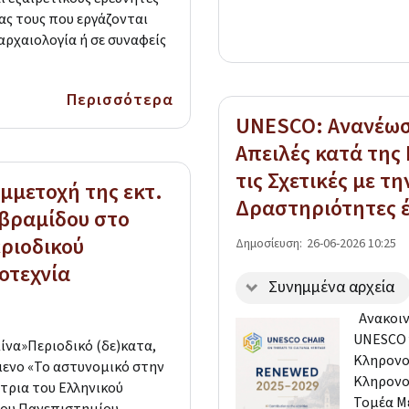
ας τους που εργάζονται
αρχαιολογία ή σε συναφείς
Περισσότερα
UNESCO: Ανανέωσ
Απειλές κατά της
τις Σχετικές με τ
υμμετοχή της εκτ.
Δραστηριότητες έ
Αβραμίδου στο
ριοδικού
Δημοσίευση:
26-06-2026 10:25
οτεχνία
Συνημμένα αρχεία
Aνακοιν
UNESCO γ
α»Περιοδικό (δε)κατα,
Κληρονομ
ίμενο «Το αστυνομικό στην
Κληρονο
ντρια του Ελληνικού
Τομέα Μ
νίου Πανεπιστημίου