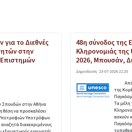
 για το Διεθνές
48η σύνοδος της 
νητών στην
Κληρονομιάς της 
ν Επιστημών
2026, Μπουσάν, Δ
Δημοσίευση:
23-07-2026 22:20
Από τις
της Κορέ
Παγκόσμ
Τα μέλη
ν Σπουδών στην Αθήνα
Κληρονο
τη θέση να προσκαλέσει
ασκούν 
α Υποτροφιών Υποτρόφων
Παγκόσμ
 αναζητά διακεκριμένους
τοποθεσίε
 εξαιρετικούς ερευνητές