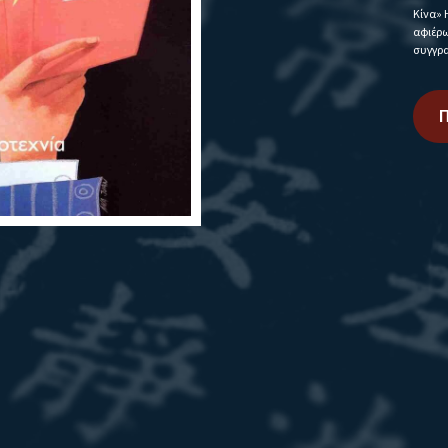
Κίνα» Η εκτελεστική διευθύντρια του Ελλ
αφιέρωμα του λογοτεχνικού περιοδικο
συγγραφέως και κριτικού Χρύσας Σπυροπο
Περισσότερα