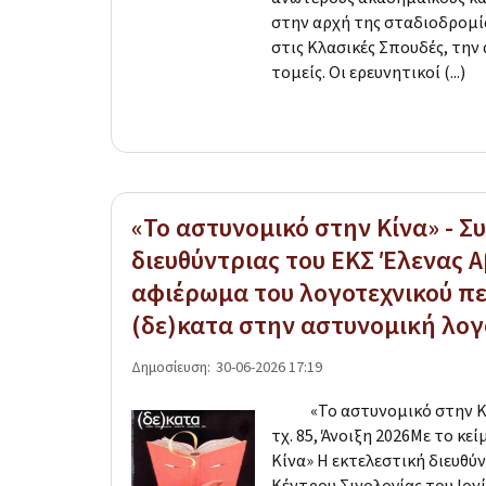
στην αρχή της σταδιοδρομί
στις Κλασικές Σπουδές, την 
τομείς. Οι ερευνητικοί (...)
«Το αστυνομικό στην Κίνα» - Σ
διευθύντριας του ΕΚΣ Έλενας 
αφιέρωμα του λογοτεχνικού πε
(δε)κατα στην αστυνομική λογ
Δημοσίευση:
30-06-2026 17:19
«Το αστυνομικό στην Κίν
τχ. 85, Άνοιξη 2026Με το κε
Κίνα» Η εκτελεστική διευθύ
Κέντρου Σινολογίας του Ιο