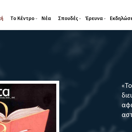
κή
Το Κέντρο
Νέα
Σπουδές
Έρευνα
Εκδηλώσε
«Το αστυνομικό στην
διευθύντριας του Ε
αφιέρωμα του λογοτ
αστυνομική λογοτεχ
«Το αστυνομικό στην Κίνα»Περιοδικό (